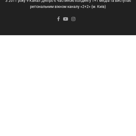
З 2011 року 9 Канал Дніпро є частиною холдингу 1+1 медіа та виступає
регіональним вікном каналу «2+2» (м. Київ)