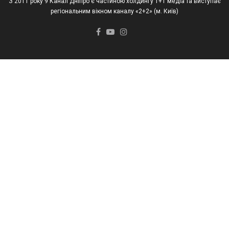
З 2011 року 9 Канал Дніпро є частиною холдингу 1+1 медіа та виступає
регіональним вікном каналу «2+2» (м. Київ)