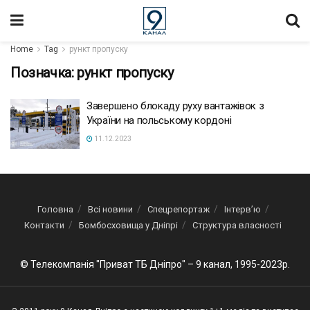
Home
Tag
рункт пропуску
Позначка:
рункт пропуску
Завершено блокаду руху вантажівок з
України на польському кордоні
11.12.2023
Головна
Всі новини
Спецрепортаж
Інтерв’ю
Контакти
Бомбосховища у Дніпрі
Структура власності
© Телекомпанія "Приват ТБ Дніпро" – 9 канал, 1995-2023р.