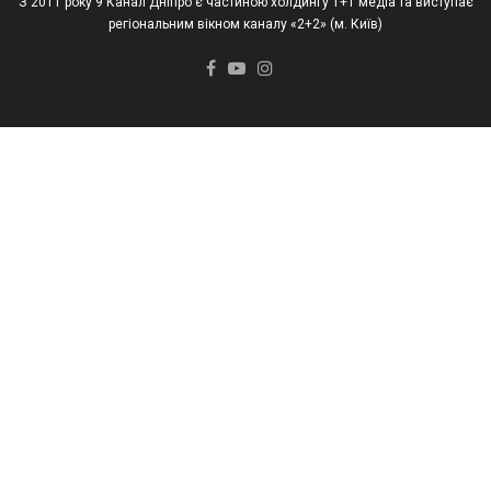
З 2011 року 9 Канал Дніпро є частиною холдингу 1+1 медіа та виступає
регіональним вікном каналу «2+2» (м. Київ)