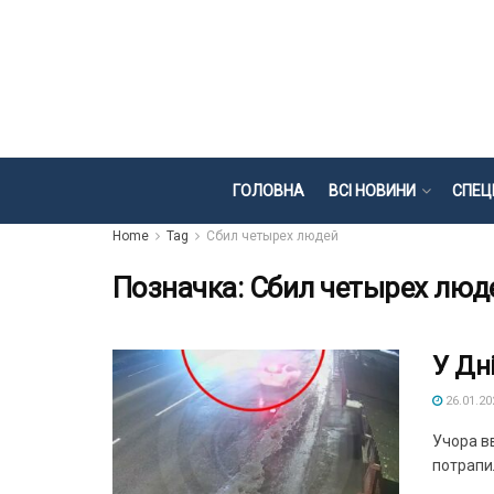
ГОЛОВНА
ВСІ НОВИНИ
СПЕЦ
Home
Tag
Сбил четырех людей
Позначка:
Сбил четырех люд
У Дн
26.01.20
Учора вв
потрапил