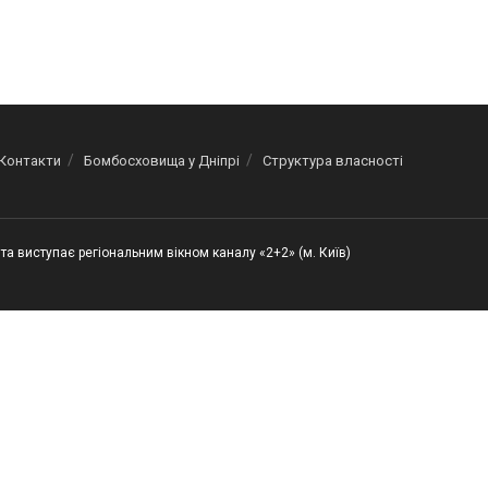
Контакти
Бомбосховища у Дніпрі
Структура власності
та виступає регіональним вікном каналу «2+2» (м. Київ)