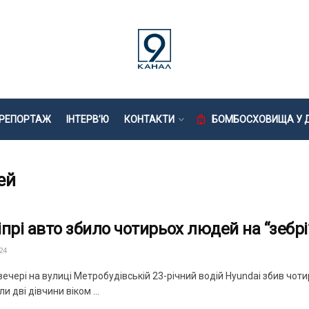
РЕПОРТАЖ
ІНТЕРВ’Ю
КОНТАКТИ
БОМБОСХОВИЩА У Д
ей
іпрі авто збило чотирьох людей на “зебрі
24
ечері на вулиці Метробудівській 23-річний водій Hyundai збив чот
и дві дівчини віком ...