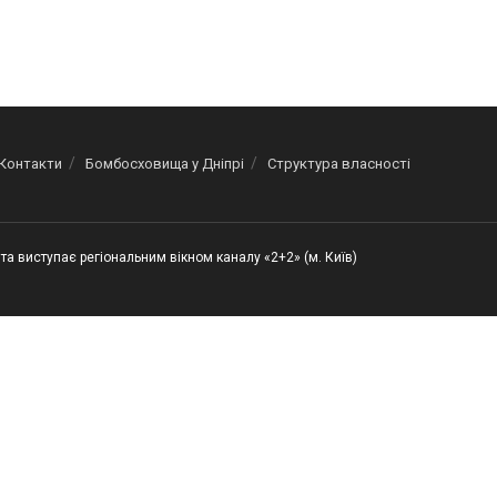
Контакти
Бомбосховища у Дніпрі
Структура власності
та виступає регіональним вікном каналу «2+2» (м. Київ)