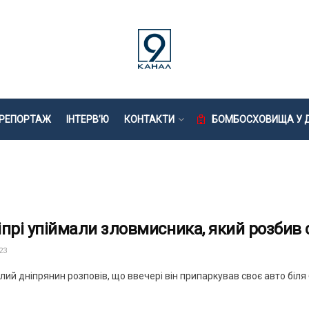
РЕПОРТАЖ
ІНТЕРВ’Ю
КОНТАКТИ
БОМБОСХОВИЩА У Д
іпрі упіймали зловмисника, який розбив с
23
ий дніпрянин розповів, що ввечері він припаркував своє авто біля 