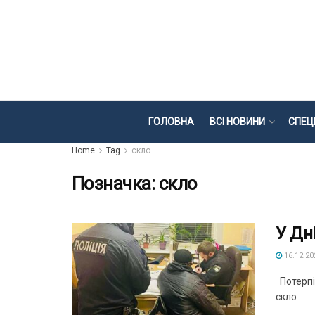
ГОЛОВНА
ВСІ НОВИНИ
СПЕЦ
Home
Tag
скло
Позначка:
скло
У Дн
16.12.20
Потерпіл
скло ...