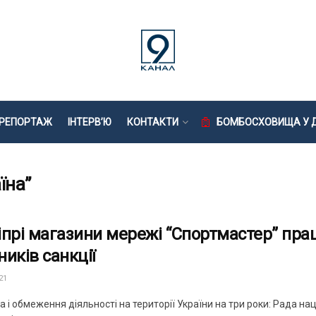
РЕПОРТАЖ
ІНТЕРВ’Ю
КОНТАКТИ
БОМБОСХОВИЩА У Д
їна”
іпрі магазини мережі “Спортмастер” пр
ників санкції
21
 і обмеження діяльності на території України на три роки: Рада на