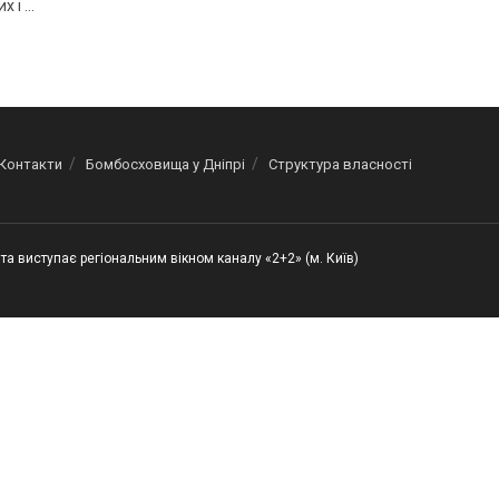
і ...
Контакти
Бомбосховища у Дніпрі
Структура власності
та виступає регіональним вікном каналу «2+2» (м. Київ)