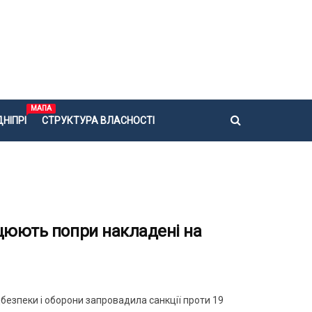
МАПА
НІПРІ
СТРУКТУРА ВЛАСНОСТІ
ацюють попри накладені на
цбезпеки і оборони запровадила санкції проти 19