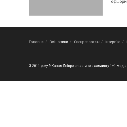
офшорних 
Головна
Всі новини
Спецрепортаж
Інтерв’ю
З 2011 року 9 Канал Дніпро є частиною холдингу 1+1 медіа 