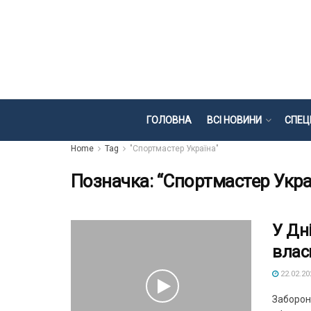
ГОЛОВНА
ВСІ НОВИНИ
СПЕЦ
Home
Tag
"Спортмастер Україна"
Позначка:
“Спортмастер Укра
У Дн
влас
22.02.20
Заборона