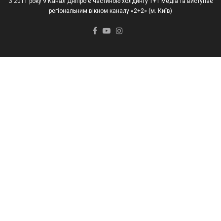
З 2011 року 9 Канал Дніпро є частиною холдингу 1+1 медіа та виступає
регіональним вікном каналу «2+2» (м. Київ)