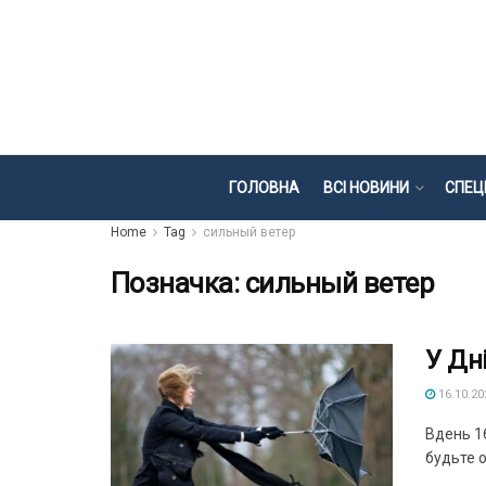
ГОЛОВНА
ВСІ НОВИНИ
СПЕЦ
Home
Tag
сильный ветер
Позначка:
сильный ветер
У Дн
16.10.20
Вдень 16
будьте о