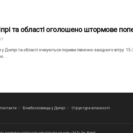
іпрі та області оголошено штормове по
23
 у Дніпрі та області очікуються пориви північно-західного вітру 
 ...
Контакти
Бомбосховища у Дніпрі
Структура власності
та виступає регіональним вікном каналу «2+2» (м. Київ)