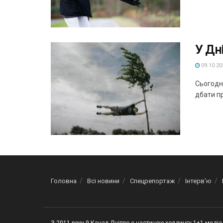
У Дн
09.10.20
Сьогодні
дбати про
Головна
Всі новини
Спецрепортаж
Інтерв’ю
З 2011 року 9 Канал Дніпро є частиною холдингу 1+1 медіа 