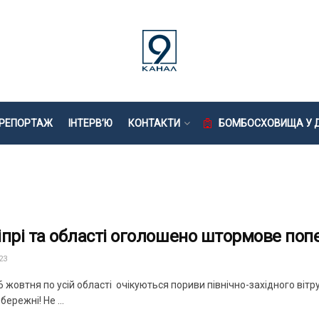
РЕПОРТАЖ
ІНТЕРВ’Ю
КОНТАКТИ
БОМБОСХОВИЩА У Д
іпрі та області оголошено штормове поп
23
 жовтня по усій області очікуються пориви північно-західного вітру
бережні! Не ...