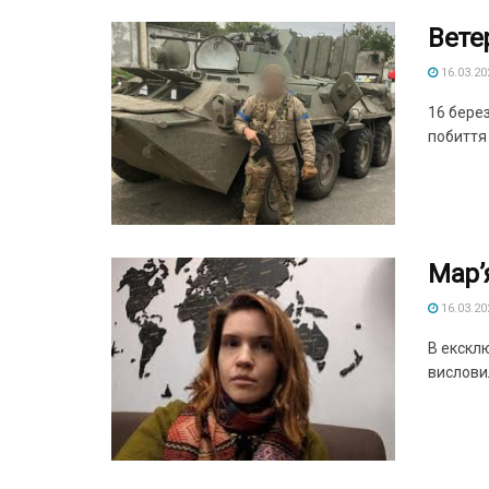
Вете
16.03.20
16 берез
побиття з
Мар’
16.03.20
В екскл
висловил