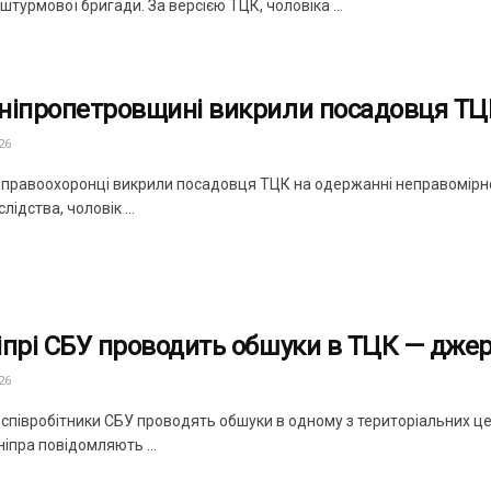
штурмової бригади. За версією ТЦК, чоловіка ...
ніпропетровщині викрили посадовця ТЦК
26
 правоохоронці викрили посадовця ТЦК на одержанні неправомірної 
лідства, чоловік ...
іпрі СБУ проводить обшуки в ТЦК — дже
26
і співробітники СБУ проводять обшуки в одному з територіальних ц
іпра повідомляють ...