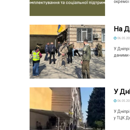
окремої 
На Д
06.05.20
У Дніпрі
даними с
У Дн
06.05.20
У Дніпр
у ТЦК Дн