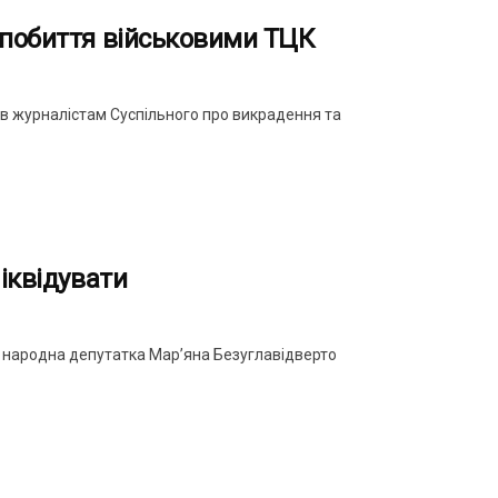
 побиття військовими ТЦК
вів журналістам Суспільного про викрадення та
іквідувати
» народна депутатка Мар’яна Безуглавідверто