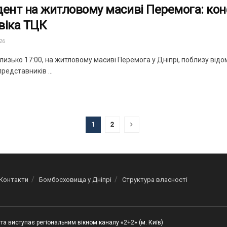
дент на житловому масиві Перемога: кон
віка ТЦК
26
лизько 17:00, на житловому масиві Перемога у Дніпрі, поблизу відомо
редставників ...
1
2
Контакти
Бомбосховища у Дніпрі
Структура власності
та виступає регіональним вікном каналу «2+2» (м. Київ)