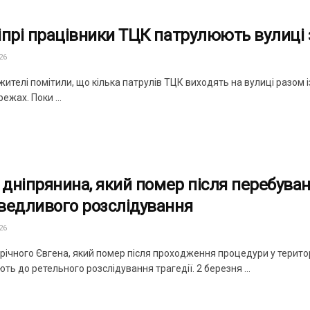
іпрі працівники ТЦК патрулюють вулиці 
26
 жителі помітили, що кілька патрулів ТЦК виходять на вулиці разо
ежах. Поки ...
і дніпрянина, який помер після перебува
ведливого розслідування
26
3-річного Євгена, який помер після проходження процедури у терит
ть до ретельного розслідування трагедії. 2 березня ...