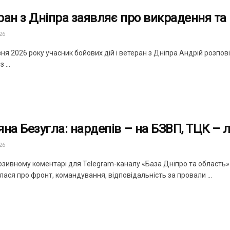
ран з Дніпра заявляє про викрадення та
26
ня 2026 року учасник бойових дій і ветеран з Дніпра Андрій розпо
 ...
яна Безугла: нардепів – на БЗВП, ТЦК – л
26
юзивному коментарі для Telegram-каналу «База Дніпро та область
ася про фронт, командування, відповідальність за провали ...