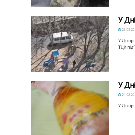
У Дн
26.03.20
У Дніпр
ТЦК під’ї
У Дні
24.03.20
У Дніпрі