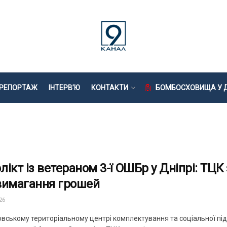
РЕПОРТАЖ
ІНТЕРВ’Ю
КОНТАКТИ
БОМБОСХОВИЩА У Д
лікт із ветераном 3-ї ОШБр у Дніпрі: ТЦК
вимагання грошей
26
овському територіальному центрі комплектування та соціальної під