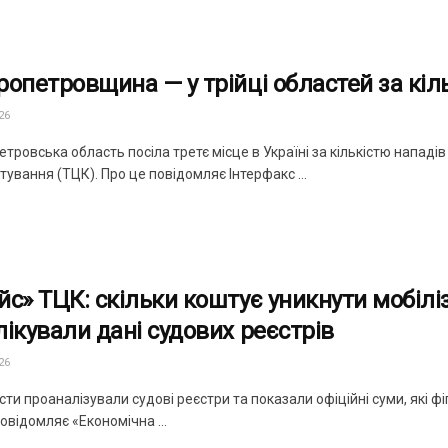
ропетровщина — у трійці областей за кіл
26
тровська область посіла третє місце в Україні за кількістю нападів
ування (ТЦК). Про це повідомляє Інтерфакс ...
йс» ТЦК: скільки коштує уникнути мобіліз
лікували дані судових реєстрів
26
ти проаналізували судові реєстри та показали офіційні суми, які 
овідомляє «Економічна ...