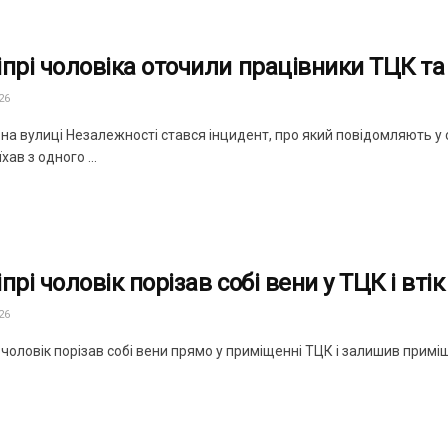
іпрі чоловіка оточили працівники ТЦК та
26
і на вулиці Незалежності стався інцидент, про який повідомляють 
хав з одного ...
прі чоловік порізав собі вени у ТЦК і втік
26
 чоловік порізав собі вени прямо у приміщенні ТЦК і залишив приміщ