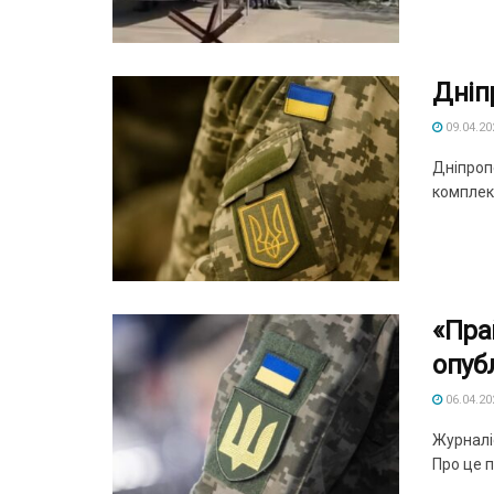
Дніп
09.04.20
Дніпропе
комплект
«Пра
опуб
06.04.20
Журналіс
Про це п