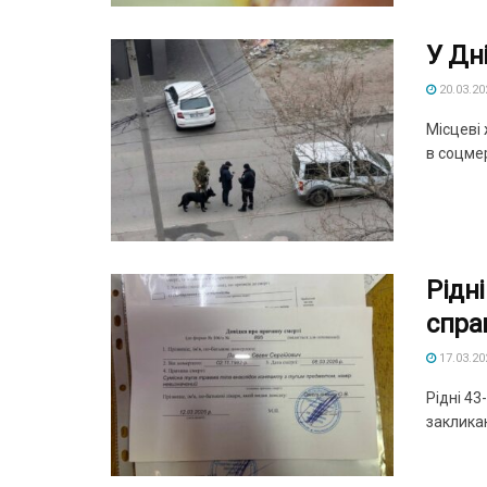
У Дн
20.03.20
Місцеві
в соцмер
Рідн
спра
17.03.20
Рідні 4
закликаю