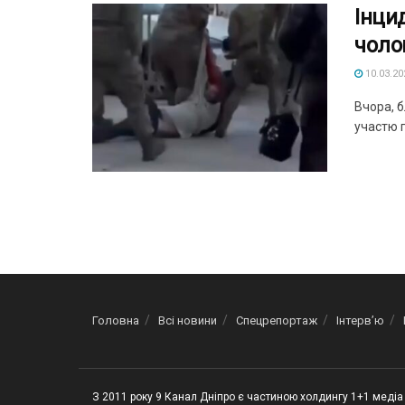
Інци
чоло
10.03.20
Вчора, б
участю п
Головна
Всі новини
Спецрепортаж
Інтерв’ю
З 2011 року 9 Канал Дніпро є частиною холдингу 1+1 медіа 