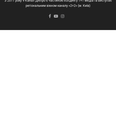
З 2011 року 9 Канал Дніпро є частиною холдингу 1+1 медіа та виступає
регіональним вікном каналу «2+2» (м. Київ)