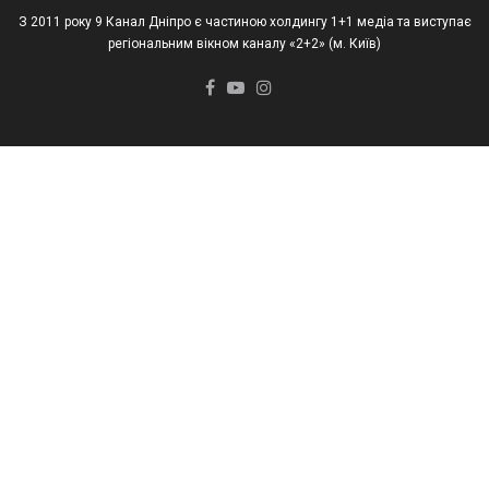
З 2011 року 9 Канал Дніпро є частиною холдингу 1+1 медіа та виступає
регіональним вікном каналу «2+2» (м. Київ)