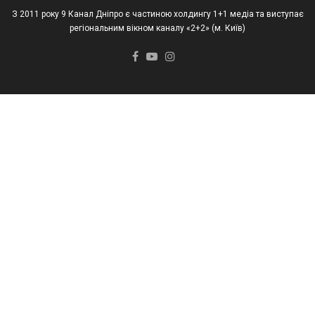
З 2011 року 9 Канал Дніпро є частиною холдингу 1+1 медіа та виступає
регіональним вікном каналу «2+2» (м. Київ)