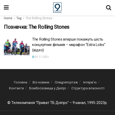
Home
Tag
The Rolling Stones
Позначка:
The Rolling Stones
The Rolling Stones вперше покажуть шість
концертних фільмів – марафон “Extra Licks”
(відео)
01.11.2021
Головна
Всі новини
Спецрепортаж
Інтерв’ю
Контакти
Бомбосховища у Дніпрі
Структура власності
© Телекомпанія "Приват ТБ Дніпро" – 9 канал, 1995-2023р.