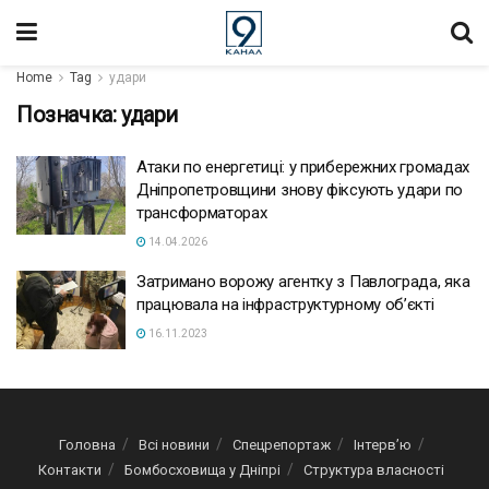
Home
Tag
удари
Позначка:
удари
Атаки по енергетиці: у прибережних громадах
Дніпропетровщини знову фіксують удари по
трансформаторах
14.04.2026
Затримано ворожу агентку з Павлограда, яка
працювала на інфраструктурному об’єкті
16.11.2023
Головна
Всі новини
Спецрепортаж
Інтерв’ю
Контакти
Бомбосховища у Дніпрі
Структура власності