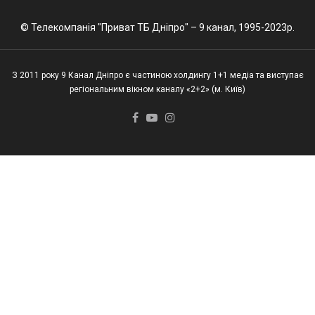
© Телекомпанія "Приват ТБ Дніпро" – 9 канал, 1995-2023р.
З 2011 року 9 Канал Дніпро є частиною холдингу 1+1 медіа та виступає
регіональним вікном каналу «2+2» (м. Київ)