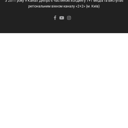
З 2011 року 9 Канал Дніпро є частиною холдингу 1+1 медіа та виступає
регіональним вікном каналу «2+2» (м. Київ)