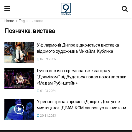
Home
Tag
вистава
Позначка:
вистава
У філармонії Дніпра відкриється виставка
відомого художника Михайла Кублика
02.09.2025
Гучна весняна прем’єра: вже завтра у
“Драмікомі” відбудеться показ нової вистави
«Мадам Рубінштейн»
01.03.2024
У регіоні триває проєкт «Дніпро. Доступне
мистецтво». ДРАМІКОМ запрошує на вистави
20.11.2023