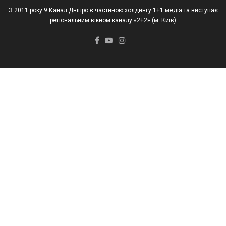
З 2011 року 9 Канал Дніпро є частиною холдингу 1+1 медіа та виступає
регіональним вікном каналу «2+2» (м. Київ)