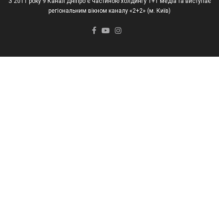
З 2011 року 9 Канал Дніпро є частиною холдингу 1+1 медіа та виступає
регіональним вікном каналу «2+2» (м. Київ)