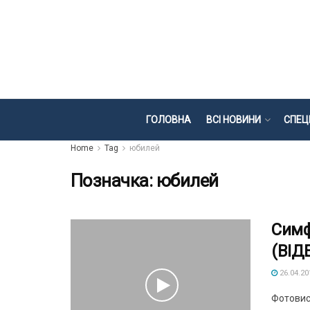
ГОЛОВНА
ВСІ НОВИНИ
СПЕЦ
Home
Tag
юбилей
Позначка:
юбилей
Симф
(ВІД
26.04.20
Фотовис