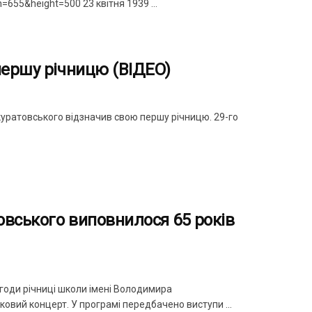
655&height=500 23 квітня 1939 ...
першу річницю (ВІДЕО)
куратовського відзначив свою першу річницю. 29-го
овського виповнилося 65 років
годи річниці школи імені Володимира
овий концерт. У програмі передбачено виступи ...