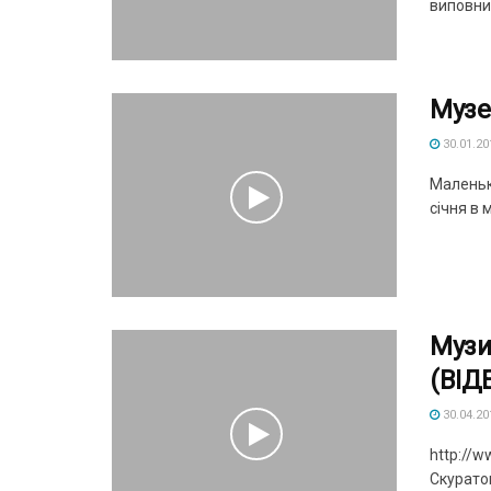
виповни
Музе
30.01.20
Маленьк
січня в м
Музи
(ВІД
30.04.20
http://
Скуратов