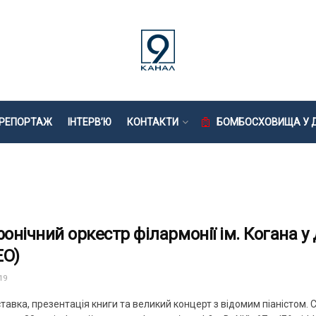
РЕПОРТАЖ
ІНТЕРВ’Ю
КОНТАКТИ
БОМБОСХОВИЩА У Д
онічний оркестр філармонії ім. Когана у 
ЕО)
19
тавка, презентація книги та великий концерт з відомим піаністом.