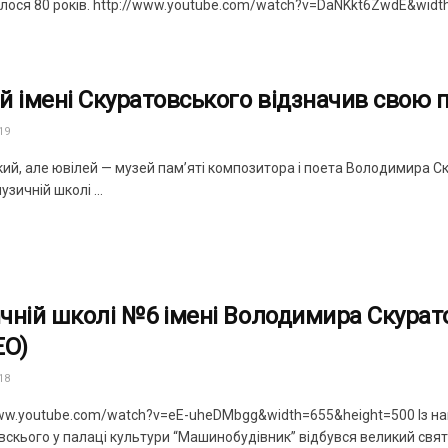
лося 80 років. http://www.youtube.com/watch?v=DaNKkt6ZwdE&width=
й імені Скуратовського відзначив свою 
19
ий, але ювілей — музей пам’яті композитора і поета Володимира С
узичній школі ...
чній школі №6 імені Володимира Скурат
ЕО)
18
www.youtube.com/watch?v=eE-uheDMbgg&width=655&height=500 Із на
скього у палаці культури “Машинобудівник” відбувся великий святк