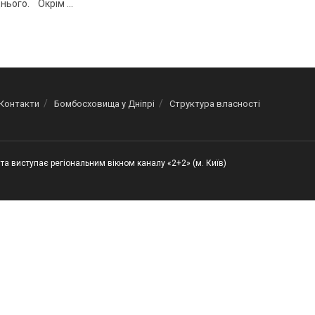
ього. Окрім ...
Контакти
Бомбосховища у Дніпрі
Структура власності
та виступає регіональним вікном каналу «2+2» (м. Київ)