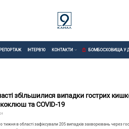
РЕПОРТАЖ
ІНТЕРВ’Ю
КОНТАКТИ
БОМБОСХОВИЩА У Д
ласті збільшилися випадки гострих кишк
, коклюш та COVID-19
24
 тижня в області зафіксували 205 випадків захворювань через гостр