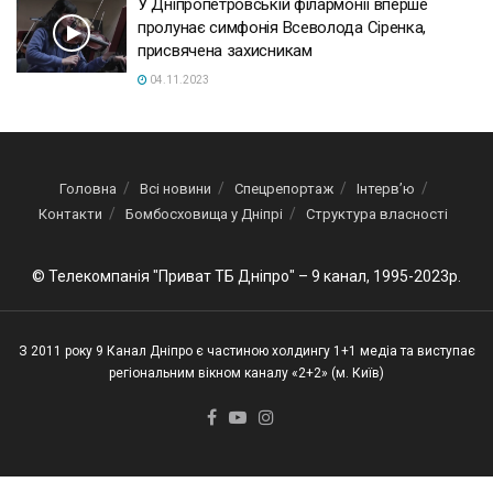
У Дніпропетровській філармонії вперше
пролунає симфонія Всеволода Сіренка,
присвячена захисникам
04.11.2023
Головна
Всі новини
Спецрепортаж
Інтерв’ю
Контакти
Бомбосховища у Дніпрі
Структура власності
© Телекомпанія "Приват ТБ Дніпро" – 9 канал, 1995-2023р.
З 2011 року 9 Канал Дніпро є частиною холдингу 1+1 медіа та виступає
регіональним вікном каналу «2+2» (м. Київ)