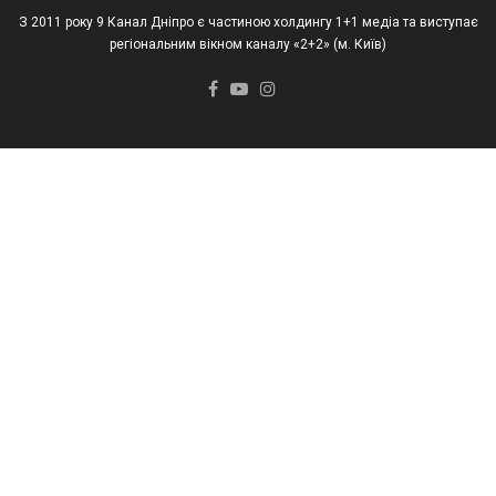
З 2011 року 9 Канал Дніпро є частиною холдингу 1+1 медіа та виступає
регіональним вікном каналу «2+2» (м. Київ)