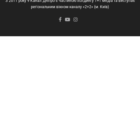
З 2011 року 9 Канал Дніпро є частиною холдингу 1+1 медіа та виступає
регіональним вікном каналу «2+2» (м. Київ)