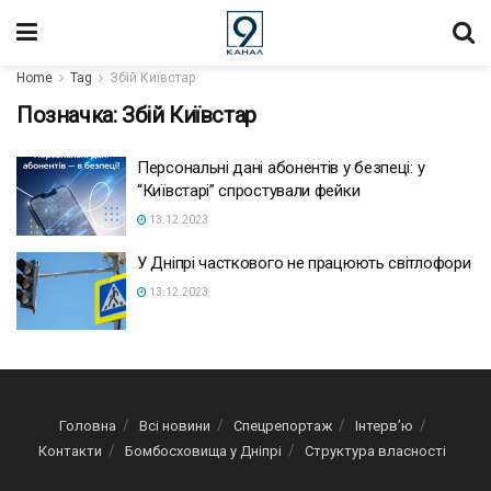
Home
Tag
Збій Київстар
Позначка:
Збій Київстар
Персональні дані абонентів у безпеці: у
“Київстарі” спростували фейки
13.12.2023
У Дніпрі часткового не працюють світлофори
13.12.2023
Головна
Всі новини
Спецрепортаж
Інтерв’ю
Контакти
Бомбосховища у Дніпрі
Структура власності