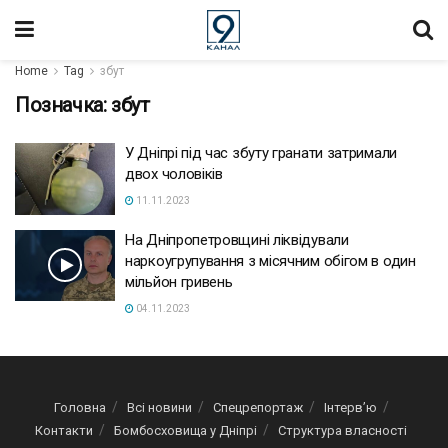
Home
Tag
збут
Позначка:
збут
У Дніпрі під час збуту гранати затримали
двох чоловіків
11.11.2023
На Дніпропетровщині ліквідували
наркоугрупування з місячним обігом в один
мільйон гривень
04.11.2023
Головна
Всі новини
Спецрепортаж
Інтерв’ю
Контакти
Бомбосховища у Дніпрі
Структура власності