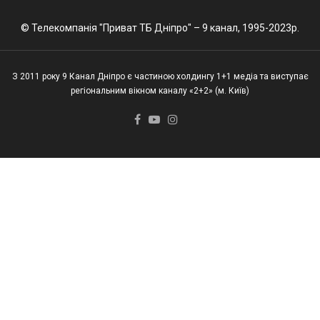
© Телекомпанія "Приват ТБ Дніпро" – 9 канал, 1995-2023р.
З 2011 року 9 Канал Дніпро є частиною холдингу 1+1 медіа та виступає
регіональним вікном каналу «2+2» (м. Київ)