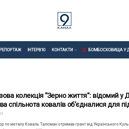
РЕПОРТАЖ
ІНТЕРВ’Ю
КОНТАКТИ
БОМБОСХОВИЩА У Д
зова колекція “Зерно життя”: відомий у 
ова спільнота ковалів об’єдналися для п
23
ор по металу Коваль Талісман отримав грант від Українського Куль