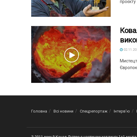
проєкту 
Кова
вико
02.11.20
Мистецт
Європою.
Головна
Всі новини
Спецрепортаж
Інтерв’ю
З 2011 року 9 Канал Дніпро є частиною холдингу 1+1 медіа 