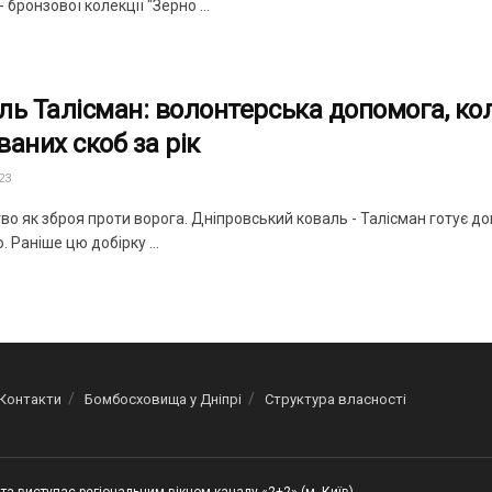
- бронзової колекції "Зерно ...
ль Талісман: волонтерська допомога, кол
ваних скоб за рік
23
во як зброя проти ворога. Дніпровський коваль - Талісман готує д
 Раніше цю добірку ...
Контакти
Бомбосховища у Дніпрі
Структура власності
та виступає регіональним вікном каналу «2+2» (м. Київ)