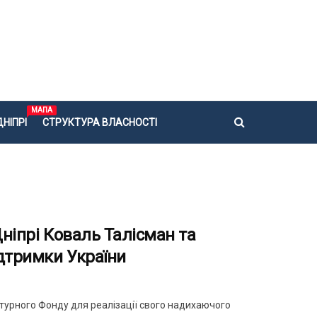
МАПА
НІПРІ
СТРУКТУРА ВЛАСНОСТІ
Дніпрі Коваль Талісман та
ідтримки України
турного Фонду для реалізації свого надихаючого