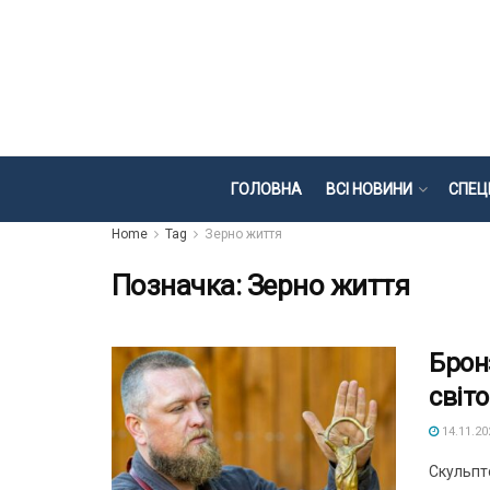
ГОЛОВНА
ВСІ НОВИНИ
СПЕЦ
Home
Tag
Зерно життя
Позначка:
Зерно життя
Брон
світ
14.11.20
Скульпт