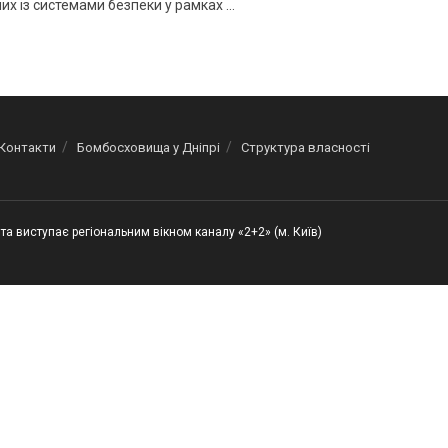
их із системами безпеки у рамках ...
Контакти
Бомбосховища у Дніпрі
Структура власності
та виступає регіональним вікном каналу «2+2» (м. Київ)