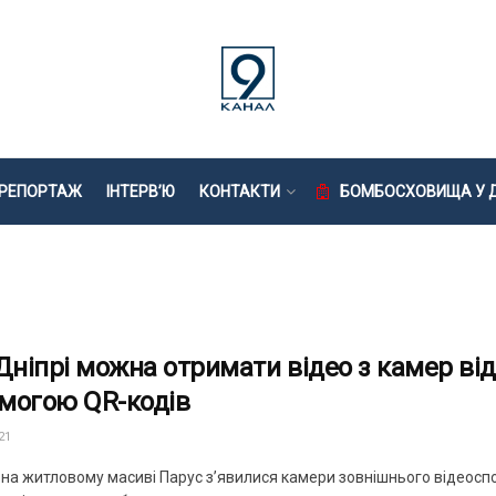
РЕПОРТАЖ
ІНТЕРВ’Ю
КОНТАКТИ
БОМБОСХОВИЩА У Д
 Дніпрі можна отримати відео з камер ві
могою QR-кодів
21
 на житловому масиві Парус з’явилися камери зовнішнього відеоспо