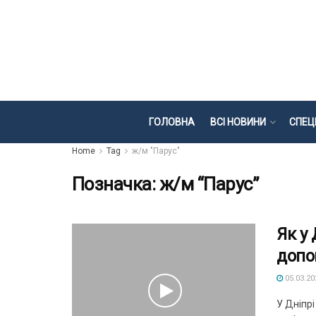
ГОЛОВНА
ВСІ НОВИНИ
СПЕЦ
Home
Tag
ж/м "Парус"
Позначка:
ж/м “Парус”
Як у
допо
05.03.20
У Дніпрі