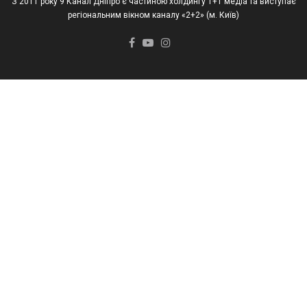
З 2011 року 9 Канал Дніпро є частиною холдингу 1+1 медіа та виступає
регіональним вікном каналу «2+2» (м. Київ)