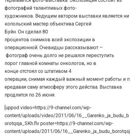
ткрывается фото-выставка. Экспозиция состоит из
фотографий талантливых фото-
художников. Ведущим автором выставки является ни
копольский мастер объектива Сергей
Буйн. Он сделал 80
процентов снимков всей экспозиции в
операционной. Очевидцы рассказывают –
фотограф очень долго не решался переступить
порог главной комнаты онкологов, но в
конце отстоял со штативом 4
операции, снимая каждый важный момент работы и п
ередавая саму атмосферу этого действа. Выставка
продлится по 26 июня.
[uppod video=https://9-channel.com/wp-
content/uploads/video/2011/06/16__Garenko_ja_budu_b
orotqsja_SKh.flv poster=https://9-channel.com/wp-
content/uploads/2011/06/16__Garenko_ja_budu_borotqsj