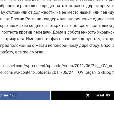
бранники решили не продлевать контракт с директором з
ву отстранили от должности, на ее место назначили певицу
аты от Партии Регионв поддержали это решение единоглас
органном зале со дня его открытия, а во время конфликта 
 протеста против передачи Дома в собственность Украинс
патриархата. Именно этот факт позволил депутатам, кото
 предположение о мести непокоренному директору. Впроче
работу, все же смогли.
/9-channel.com/wp-content/uploads/video/2011/06/24__OV_org
nnel.com/wp-content/uploads/2011/06/24__OV_organ_SKh.jpg t
Share
128
Tweet
80