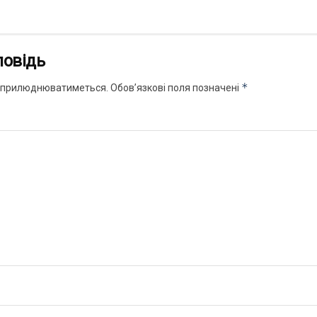
повідь
*
 оприлюднюватиметься.
Обов’язкові поля позначені