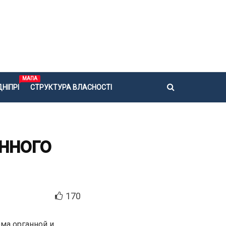
МАПА
НІПРІ
СТРУКТУРА ВЛАСНОСТІ
нного
170
ма органной и