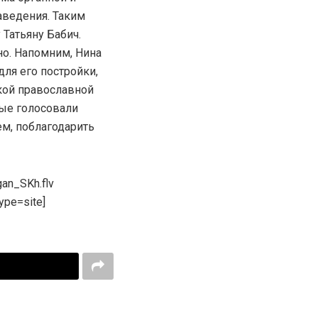
аведения. Таким
 Татьяну Бабич.
но. Напомним, Нина
для его постройки,
кой православной
рые голосовали
м, поблагодарить
an_SKh.flv
ype=site]