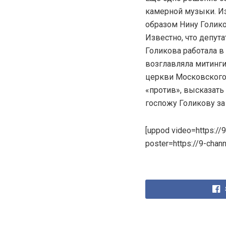
камерной музыки. Из
образом Нину Голико
Известно, что депут
Голикова работала в 
возглавляла митинги
церкви Московского 
«против», высказать
госпожу Голикову за 
[uppod video=https:/
poster=https://9-cha