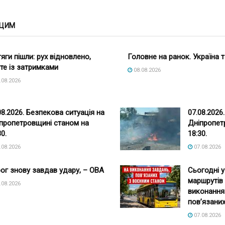
 ЦИМ
яги пішли: рух відновлено,
Головне на ранок. Україна т
те із затримками
08.08.2026
.08.2026
08.2026. Безпекова ситуація на
07.08.2026
пропетровщині станом на
Дніпропет
30.
18:30.
.08.2026
07.08.2026
ог знову завдав удару, – ОВА
Сьогодні у
маршрутів
.08.2026
виконання
пов’язаних
07.08.2026