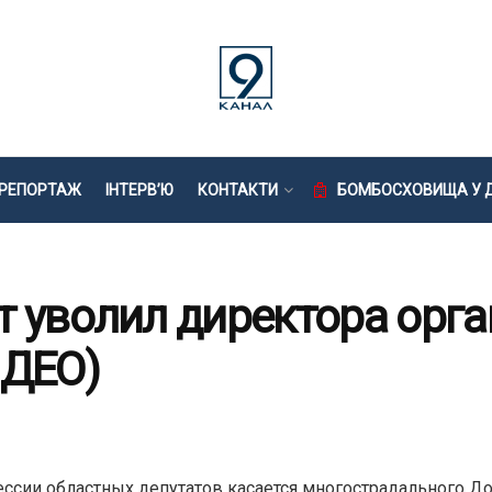
РЕПОРТАЖ
ІНТЕРВ’Ю
КОНТАКТИ
БОМБОСХОВИЩА У Д
т уволил директора орга
ИДЕО)
ссии областных депутатов касается многострадального До