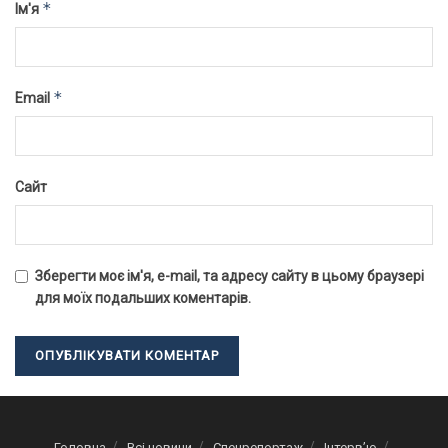
*
Ім'я
*
Email
Сайт
Зберегти моє ім'я, e-mail, та адресу сайту в цьому браузері
для моїх подальших коментарів.
Головна
Всі новини
Спецрепортаж
Інтерв’ю