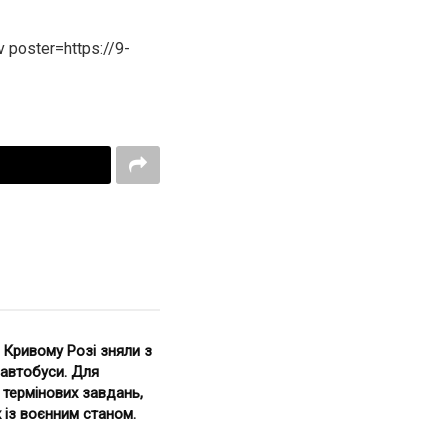
 poster=https://9-
 Кривому Розі зняли з
 автобуси. Для
 термінових завдань,
 із воєнним станом.