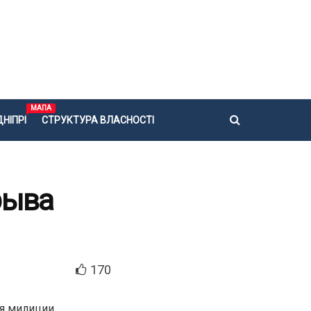
МАПА
НІПРІ
СТРУКТУРА ВЛАСНОСТІ
рыва
170
ия милиции