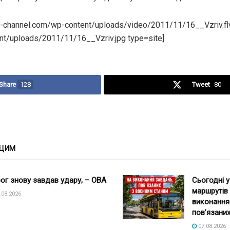
9-channel.com/wp-content/uploads/video/2011/11/16__Vzriv.flv
t/uploads/2011/11/16__Vzriv.jpg type=site]
Share
128
Tweet
80
 ЦИМ
ог знову завдав удару, – ОВА
Сьогодні у
маршрутів
.08.2026
виконання
пов’язаних
07.08.2026