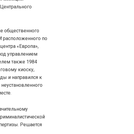
 Центрального
вке общественного
УМ расположенного по
центра «Европа»,
под управлением
елем также 1984
говому киоску,
ды и направился к
в неустановленного
есте.
начительному
криминалистической
пертизы. Решается