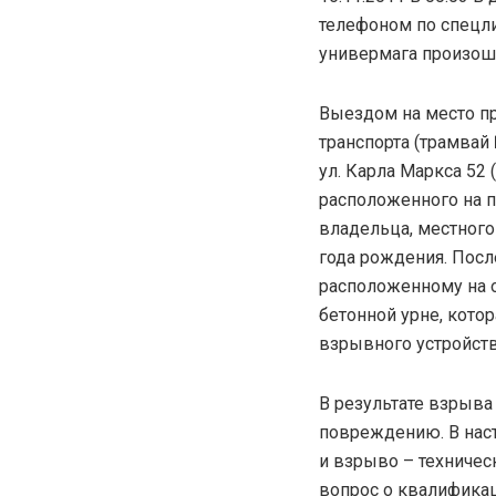
телефоном по спецли
универмага произоше
Выездом на место пр
транспорта (трамвай 
ул. Карла Маркса 52
расположенного на 
владельца, местного
года рождения. Посл
расположенному на о
бетонной урне, кото
взрывного устройств
В результате взрыв
повреждению. В нас
и взрыво – техниче
вопрос о квалификац