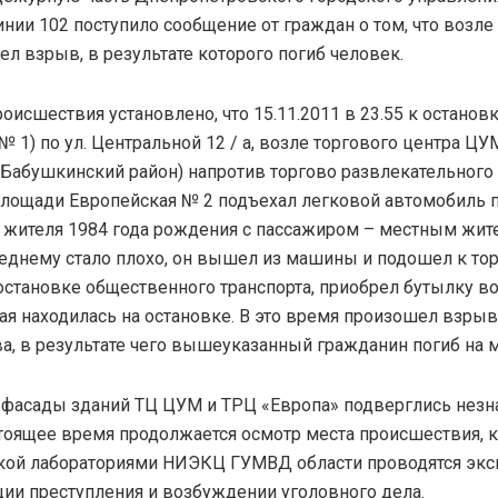
нии 102 поступило сообщение от граждан о том, что возле
л взрыв, в результате которого погиб человек.
оисшествия установлено, что 15.11.2011 в 23.55 к остано
№ 1) по ул. Центральной 12 / а, возле торгового центра Ц
 (Бабушкинский район) напротив торгово развлекательного 
площади Европейская № 2 подъехал легковой автомобиль 
 жителя 1984 года рождения с пассажиром – местным жит
еднему стало плохо, он вышел из машины и подошел к тор
становке общественного транспорта, приобрел бутылку во
рая находилась на остановке. В это время произошел взры
а, в результате чего вышеуказанный гражданин погиб на м
а фасады зданий ТЦ ЦУМ и ТРЦ «Европа» подверглись нез
тоящее время продолжается осмотр места происшествия, 
ской лабораториями НИЭКЦ ГУМВД области проводятся экс
ии преступления и возбуждении уголовного дела.