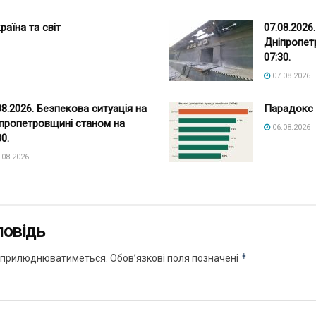
раїна та світ
07.08.2026
Дніпропет
07:30.
07.08.2026
08.2026. Безпекова ситуація на
Парадокс 
пропетровщині станом на
06.08.2026
30.
.08.2026
повідь
*
 оприлюднюватиметься.
Обов’язкові поля позначені