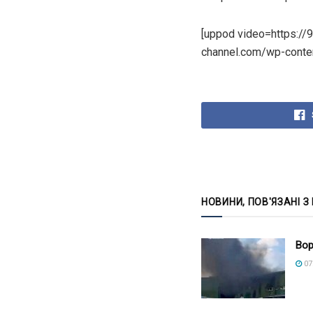
[uppod video=https://
channel.com/wp-conten
НОВИНИ, ПОВ'ЯЗАНІ З
Вор
07