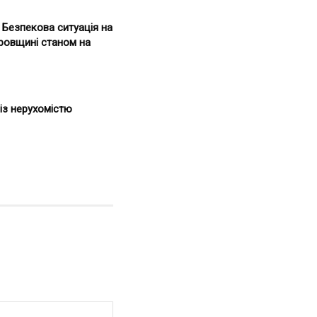
. Безпекова ситуація на
ровщині станом на
із нерухомістю