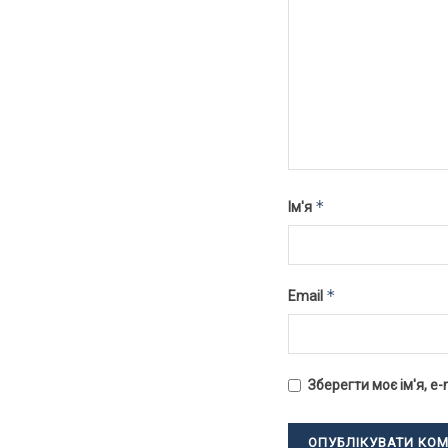
*
Ім'я
*
Email
Зберегти моє ім'я, e