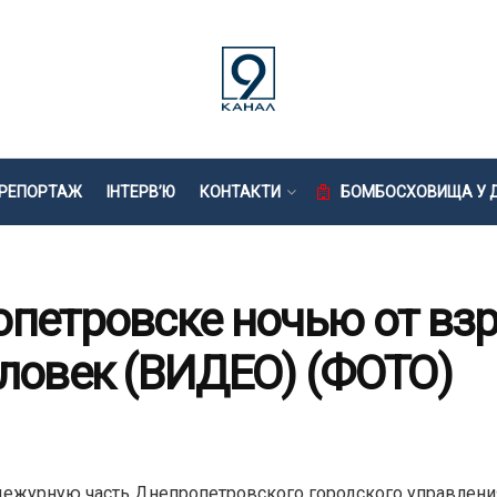
РЕПОРТАЖ
ІНТЕРВ’Ю
КОНТАКТИ
БОМБОСХОВИЩА У Д
опетровске ночью от вз
еловек (ВИДЕО) (ФОТО)
в дежурную часть Днепропетровского городского управлен