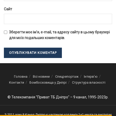
Сайт
Зберегти моє ім'я, e-mail, та адресу сайту в цьому браузері
для моїх подальших коментарів.
Головна
Всі новини
Спецрепортаж
Інтерв’ю
Контакти
Бомбосховища у Дніпрі
Структура власності
© Телекомпанія "Приват ТБ Дніпро" – 9 канал, 1995-2023р.
З 2011 року 9 Канал Дніпро є частиною холдингу 1+1 медіа та виступає