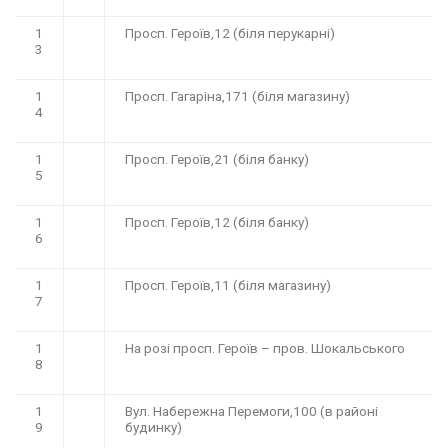
1
Просп. Героїв,12 (біля перукарні)
3
1
Просп. Гагаріна,171 (біля магазину)
4
1
Просп. Героїв,21 (біля банку)
5
1
Просп. Героїв,12 (біля банку)
6
1
Просп. Героїв,11 (біля магазину)
7
1
На розі просп. Героїв – пров. Шокальського
8
1
Вул. Набережна Перемоги,100 (в районі
9
будинку)