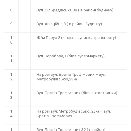
8
Вул. Сільрадівська,88 ( в районі будинку)
9
Вул. Авіаційна,8 ( в районі будинку)
1
Ж/м Парус-2 (кінцева зупинка транспорту)
0
1
Вул. Коробова,1 (біля супермаркету)
1
1
На розі вул. Братів Трофімових – вул.
2
Метробудівської,23-а
1
Вул. Братів Трофімових (біля автостоянки)
3
1
На розі вул. Метробудівської,23-а – вул.
4
Братів Трофімових
1
Вул. Братів Трофімових,32 ( в районі