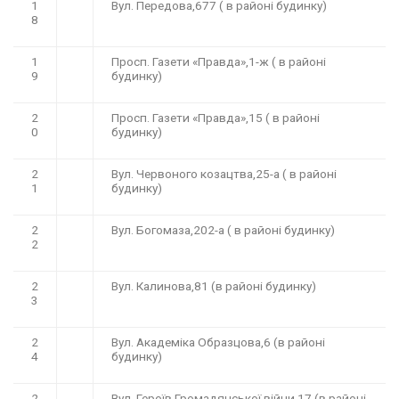
1
Вул. Передова,677 ( в районі будинку)
8
1
Просп. Газети «Правда»,1-ж ( в районі
9
будинку)
2
Просп. Газети «Правда»,15 ( в районі
0
будинку)
2
Вул. Червоного козацтва,25-а ( в районі
1
будинку)
2
Вул. Богомаза,202-а ( в районі будинку)
2
2
Вул. Калинова,81 (в районі будинку)
3
2
Вул. Академіка Образцова,6 (в районі
4
будинку)
2
Вул. Героїв Громадянської війни,17 (в районі