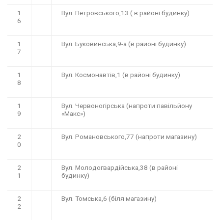
1
Вул. Петровського,13 ( в районі будинку)
6
1
Вул. Буковинська,9-а (в районі будинку)
7
1
Вул. Космонавтів,1 (в районі будинку)
8
1
Вул. Червоногірська (напроти павільйону
9
«Макс»)
2
Вул. Романовського,77 (напроти магазину)
0
2
Вул. Молодогвардійська,38 (в районі
1
будинку)
2
Вул. Томська,6 (біля магазину)
2