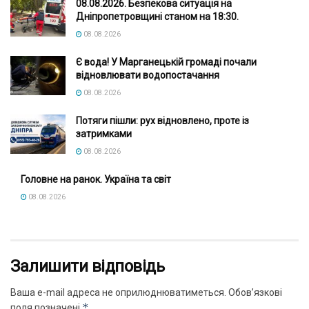
08.08.2026. Безпекова ситуація на
Дніпропетровщині станом на 18:30.
08.08.2026
Є вода! У Марганецькій громаді почали
відновлювати водопостачання
08.08.2026
Потяги пішли: рух відновлено, проте із
затримками
08.08.2026
Головне на ранок. Україна та світ
08.08.2026
Залишити відповідь
Ваша e-mail адреса не оприлюднюватиметься.
Обов’язкові
*
поля позначені