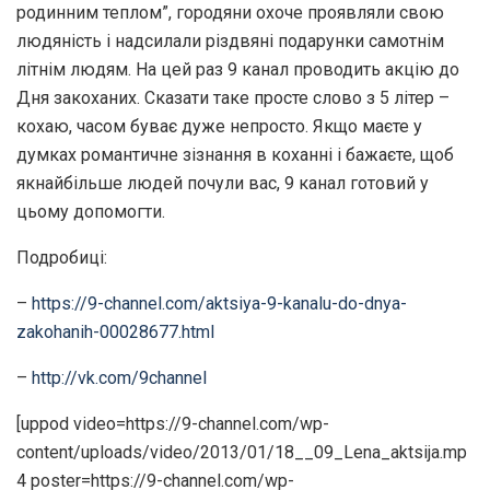
родинним теплом”, городяни охоче проявляли свою
людяність і надсилали різдвяні подарунки самотнім
літнім людям. На цей раз 9 канал проводить акцію до
Дня закоханих. Сказати таке просте слово з 5 літер –
кохаю, часом буває дуже непросто. Якщо маєте у
думках романтичне зізнання в коханні і бажаєте, щоб
якнайбільше людей почули вас, 9 канал готовий у
цьому допомогти.
Подробиці:
–
https://9-channel.com/aktsiya-9-kanalu-do-dnya-
zakohanih-00028677.html
–
http://vk.com/9channel
[uppod video=https://9-channel.com/wp-
content/uploads/video/2013/01/18__09_Lena_aktsija.mp
4 poster=https://9-channel.com/wp-