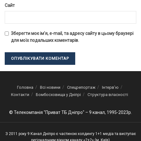
Сайт
Зберегти моє ім'я, e-mail, та адресу сайту в цьому браузері
для моїх подальших коментарів.
Головна
Всі новини
Спецрепортаж
Інтерв’ю
Контакти
Бомбосховища у Дніпрі
Структура власності
© Телекомпанія "Приват ТБ Дніпро" – 9 канал, 1995-2023р.
З 2011 року 9 Канал Дніпро є частиною холдингу 1+1 медіа та виступає
регіональним вікном каналу «2+2» (м. Київ)