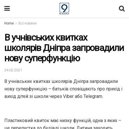
Home
Всі новини
В учнівських квитках
школярів Дніпра запровадили
нову суперфункцію
24.02.2021
В учнівських квитках школярів Дніпра запровадили
нову суперфункцію – батьків сповіщають про прихід і
вихід дітей зі школи через Viber або Telegram.
Пластиковий квиток має низку функцій, одна з яких –
це перепустка до будівлі школи. Дитина заходить,