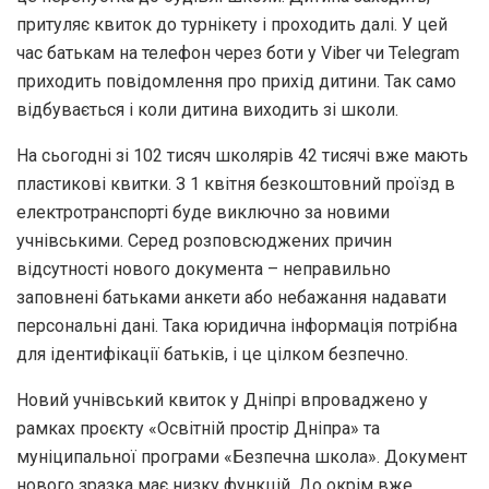
притуляє квиток до турнікету і проходить далі. У цей
час батькам на телефон через боти у Viber чи Telegram
приходить повідомлення про прихід дитини. Так само
відбувається і коли дитина виходить зі школи.
На сьогодні зі 102 тисяч школярів 42 тисячі вже мають
пластикові квитки. З 1 квітня безкоштовний проїзд в
електротранспорті буде виключно за новими
учнівськими. Серед розповсюджених причин
відсутності нового документа – неправильно
заповнені батьками анкети або небажання надавати
персональні дані. Така юридична інформація потрібна
для ідентифікації батьків, і це цілком безпечно.
Новий учнівський квиток у Дніпрі впроваджено у
рамках проєкту «Освітній простір Дніпра» та
муніципальної програми «Безпечна школа». Документ
нового зразка має низку функцій. До окрім вже