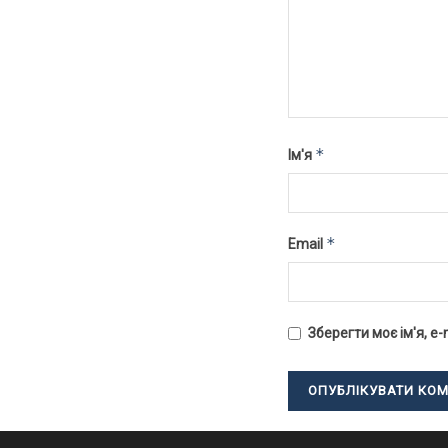
*
Ім'я
*
Email
Зберегти моє ім'я, e