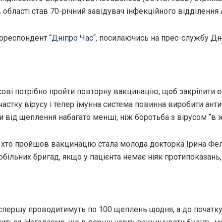
бласті став 70-річний завідувач інфекційного відділення
ореспондент “
Дніпро Час
“, посилаючись на прес-службу Д
кові потрібно пройти повторну вакцинацію, щоб закріпити 
астку вірусу і тепер імунна система повинна виробити антит
 від щеплення набагато менші, ніж боротьба з вірусом “в 
, хто пройшов вакцинацію стала молода докторка Ірина Ф
ільних бригад, якщо у пацієнта немає ніяк протипоказань,
спершу проводитимуть по 100 щеплень щодня, а до початку