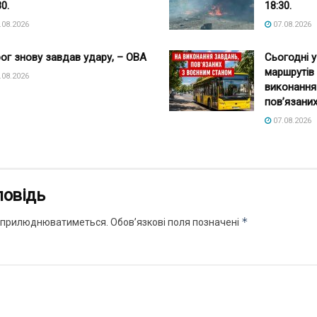
30.
18:30.
.08.2026
07.08.2026
ог знову завдав удару, – ОВА
Сьогодні у
маршрутів
.08.2026
виконання
пов’язаних
07.08.2026
повідь
*
 оприлюднюватиметься.
Обов’язкові поля позначені