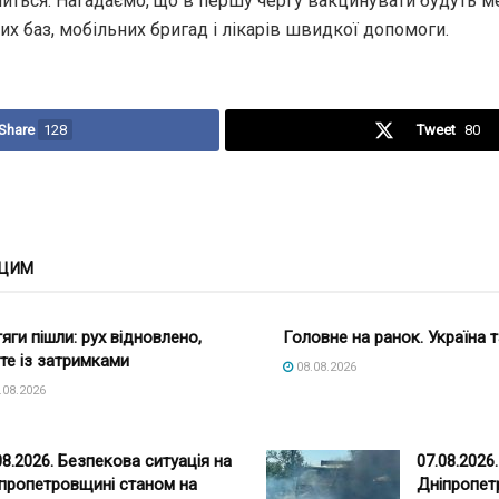
шиться. Нагадаємо, що в першу чергу вакцинувати будуть м
них баз, мобільних бригад і лікарів швидкої допомоги.
Share
128
Tweet
80
 ЦИМ
яги пішли: рух відновлено,
Головне на ранок. Україна т
те із затримками
08.08.2026
.08.2026
08.2026. Безпекова ситуація на
07.08.2026
пропетровщині станом на
Дніпропет