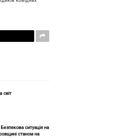
едиків ковідних
а світ
. Безпекова ситуація на
ровщині станом на