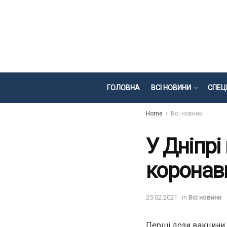
ГОЛОВНА
ВСІ НОВИНИ
СПЕЦ
Home
Всі новини
У Дніпрі
коронав
25.02.2021
in
Всі новини
Перші дози вакцини і