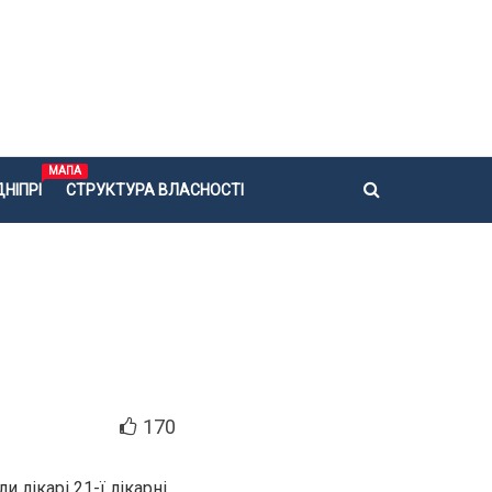
МАПА
НІПРІ
СТРУКТУРА ВЛАСНОСТІ
170
лікарі 21-ї лікарні.