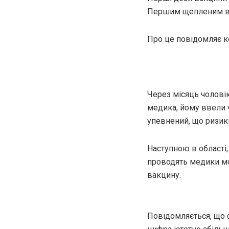
Першим щепленим в о
Про це повідомляє к
Через місяць чолові
медика, йому ввели ч
упевнений, що ризики
Наступною в області
проводять медики моб
вакцину.
Повідомляється, що 