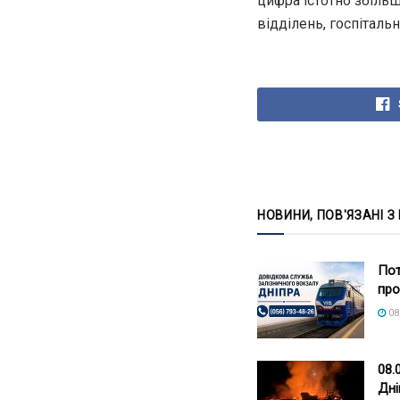
цифра істотно збіль
відділень, госпіталь
НОВИНИ, ПОВ'ЯЗАНІ З
Пот
про
08
08.
Дні