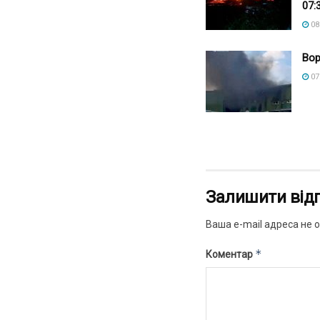
07:
08
Вор
07
Залишити від
Ваша e-mail адреса не
*
Коментар