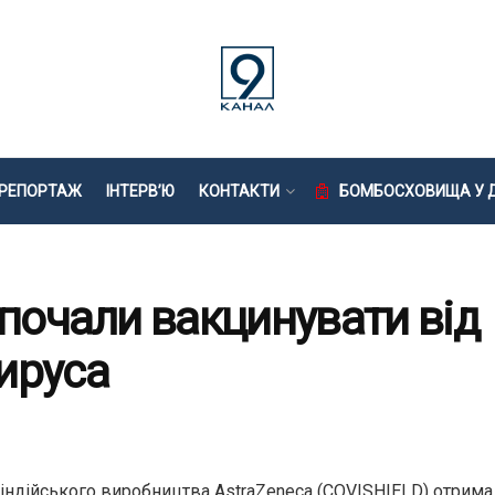
РЕПОРТАЖ
ІНТЕРВ’Ю
КОНТАКТИ
БОМБОСХОВИЩА У Д
 почали вакцинувати від
ируса
ндійського виробництва AstraZeneca (COVISHIELD) отримали 