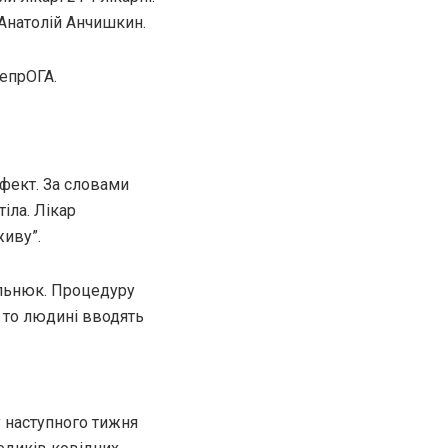
 Анатолій Анчишкин.
непрОГА.
ефект. За словами
іла. Лікар
живу”.
ельнюк. Процедуру
 то людині вводять
 наступного тижня