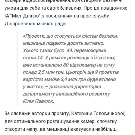
камери відеоспостереження, аби створити безпечні
умови для себе та своїх близьких. Про це повідомляє
ІА “
Міст Дніпро
” з посиланням на прес-службу
Дніпровської міської ради
.
«Проекти, що стосуються систем безпеки,
мешканці подають досить активно.
Усього таких було 44, переможцями
стали 14. У рамках реалізації п’яти з них,
вже встановлено 80 відеокамер на суму
понад 2,5 млн грн. Цьогоріч ще 9 проєктів
вартістю майже 3,4 млн грн буде втілено
у життя», – розказала директорка
департаменту інноваційного розвитку
Юлія Павлюк.
За словами авторки проєкту, Катерини Головачьової,
для оптимального розташування камер спочатку
створити мапу, де мешканці вказували найбільш