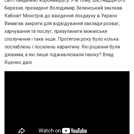
світі пандемію коронавірусу. Рік тому, шістнадцятого
березня, президент Володимир Зеленський заклкав
Кабінет Міністрів до введення локдауну в Україні.
Вимагав закрити для відвідування заклади розваг,
харчування та послуг, призупинити міжміське
сполучення і таке інше. Протягом року було кілька
послаблень і посилень карантину. Які рішення були
дієвими, а які лише підживлювали паніку? Влад
Яценко далі.