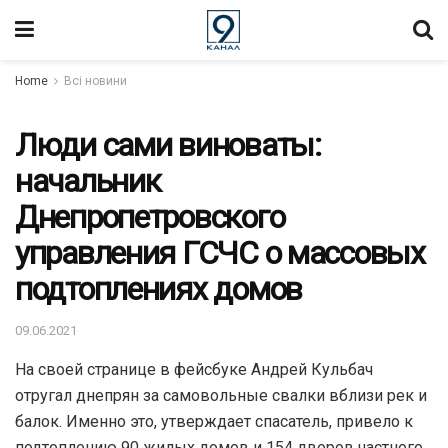
Home
Всі новини
Люди сами виноваты:
начальник
Днепропетровского
управления ГСЧС о массовых
подтоплениях домов
09.06.2021
На своей странице в фейсбуке Андрей Кульбач
отругал днепрян за самовольные свалки вблизи рек и
балок. Именно это, утверждает спасатель, привело к
подтоплению 90 жилых домов и 154 дворов частного