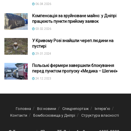
06.04.2026
Компенсація за зруйноване майно: у Дніпрі
працюють пункти прийому заявок
03.02.2026
У Кривому Розі знайшли череп людини на
пустирі
29.01.2024
Польські фермери завершили блокування
перед пунктом пропуску «Медика – Шегині»
24.12.2023
Головна
Всі новини
Спецрепортаж
Інтерв’ю
Контакти
Бомбосховища у Дніпрі
Структура власності