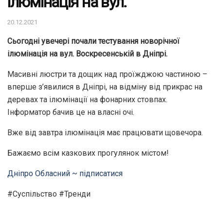
ілюмінація на вул.
20.12.2021
Сьогодні увечері почали тестування новорічної
ілюмінація на вул. Воскресенській в Дніпрі.
Масивні люстри та дощик над проїжджою частиною –
вперше з’явилися в Дніпрі, на відміну від прикрас на
деревах та ілюмінації на фонарних стовпах.
Інформатор бачив це на власні очі.
Вже від завтра ілюмінація має працювати щовечора.
Бажаємо всім казкових прогулянок містом!
Дніпро Обласний ~ підписатися
#Суспільство #Тренди