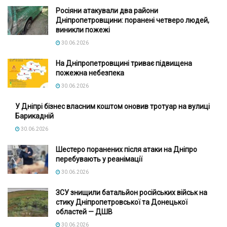
Росіяни атакували два райони
Дніпропетровщини: поранені четверо людей,
виникли пожежі
30.06.2026
На Дніпропетровщині триває підвищена
пожежна небезпека
30.06.2026
У Дніпрі бізнес власним коштом оновив тротуар на вулиці
Барикадній
30.06.2026
Шестеро поранених після атаки на Дніпро
перебувають у реанімації
30.06.2026
ЗСУ знищили батальйон російських військ на
стику Дніпропетровської та Донецької
областей — ДШВ
30.06.2026