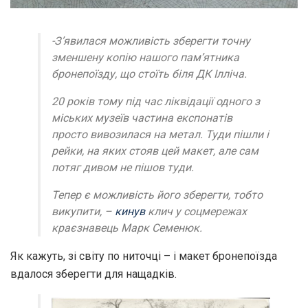
-З’явилася можливість зберегти точну
зменшену копію нашого пам’ятника
бронепоїзду, що стоїть біля ДК Ілліча.
20 років тому під час ліквідації одного з
міських музеїв частина експонатів
просто вивозилася на метал. Туди пішли і
рейки, на яких стояв цей макет, але сам
потяг дивом не пішов туди.
Тепер є можливість його зберегти, тобто
викупити, –
кинув
клич у соцмережах
краєзнавець Марк Семенюк.
Як кажуть, зі світу по ниточці – і макет бронепоїзда
вдалося зберегти для нащадків.