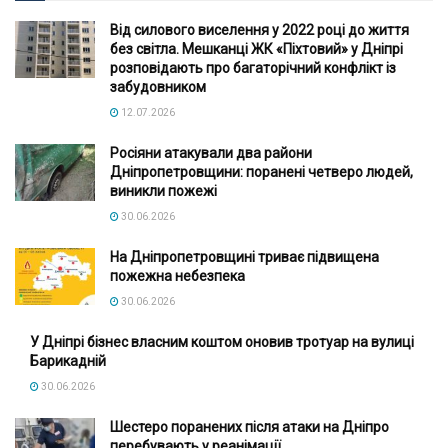
Від силового виселення у 2022 році до життя
без світла. Мешканці ЖК «Піхтовий» у Дніпрі
розповідають про багаторічний конфлікт із
забудовником
12.07.2026
Росіяни атакували два райони
Дніпропетровщини: поранені четверо людей,
виникли пожежі
30.06.2026
На Дніпропетровщині триває підвищена
пожежна небезпека
30.06.2026
У Дніпрі бізнес власним коштом оновив тротуар на вулиці
Барикадній
30.06.2026
Шестеро поранених після атаки на Дніпро
перебувають у реанімації