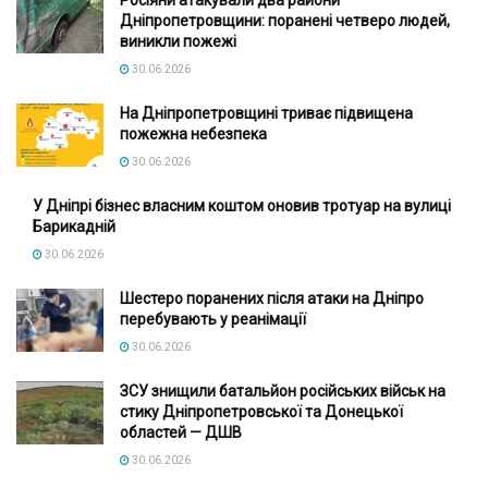
Росіяни атакували два райони
Дніпропетровщини: поранені четверо людей,
виникли пожежі
30.06.2026
На Дніпропетровщині триває підвищена
пожежна небезпека
30.06.2026
У Дніпрі бізнес власним коштом оновив тротуар на вулиці
Барикадній
30.06.2026
Шестеро поранених після атаки на Дніпро
перебувають у реанімації
30.06.2026
ЗСУ знищили батальйон російських військ на
стику Дніпропетровської та Донецької
областей — ДШВ
30.06.2026