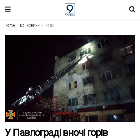
Home
Всі новини
Події
У Павлограді вночі горів