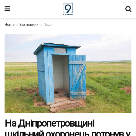
Home
Всі новини
Події
На Дніпропетровщині
шкільний охоронець потонув у