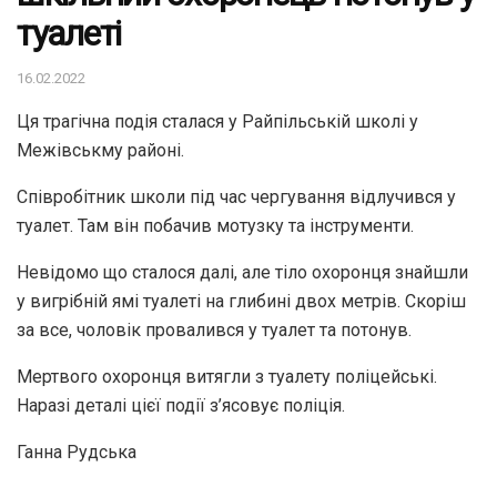
туалеті
16.02.2022
Ця трагічна подія сталася у Райпільській школі у
Межівськму районі.
Співробітник школи під час чергування відлучився у
туалет. Там він побачив мотузку та інструменти.
Невідомо що сталося далі, але тіло охоронця знайшли
у вигрібній ямі туалеті на глибині двох метрів. Скоріш
за все, чоловік провалився у туалет та потонув.
Мертвого охоронця витягли з туалету поліцейські.
Наразі деталі цієї події з’ясовує поліція.
Ганна Рудська