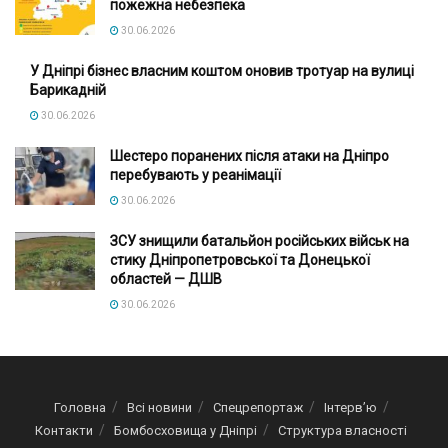
пожежна небезпека
30.06.2026
У Дніпрі бізнес власним коштом оновив тротуар на вулиці
Барикадній
30.06.2026
Шестеро поранених після атаки на Дніпро
перебувають у реанімації
30.06.2026
ЗСУ знищили батальйон російських військ на
стику Дніпропетровської та Донецької
областей — ДШВ
30.06.2026
Головна
Всі новини
Спецрепортаж
Інтерв’ю
Контакти
Бомбосховища у Дніпрі
Структура власності