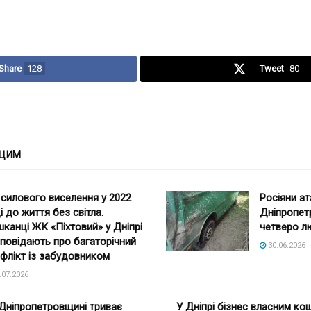
Share
128
Tweet
80
 ЦИМ
 силового виселення у 2022
Росіяни а
і до життя без світла.
Дніпропет
канці ЖК «Піхтовий» у Дніпрі
четверо л
повідають про багаторічний
30.06.2026
флікт із забудовником
.07.2026
Дніпропетровщині триває
У Дніпрі бізнес власним ко