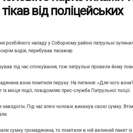
тікав від поліцейських
ня розбійного нападу у Соборному районі патрульні зупини
, окрім водія, перебував пасажир.
ував під час спілкування, тож патрульні провели йому пов
мадянина вони помітили перуку. На питання: «Для чого вона?
іг із місця події, повідомляє прес-служба Патрульної поіції.
 навздогін. Під час втечі чоловік викинув свою сумку. Втім
али.
рали сумку громадянина, то помітили в ній великий пакет 