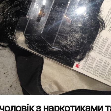
 чоловік з наркотиками т