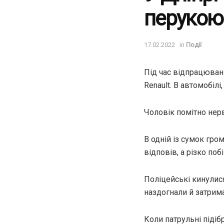
перукою 
17.02.2022
in
Події
Під час відпрацюван
Renault. В автомобілі
Чоловік помітно нерв
В одній із сумок гро
відповів, а різко поб
Поліцейські кинулися
наздогнали й затрим
Коли патрульні підіб