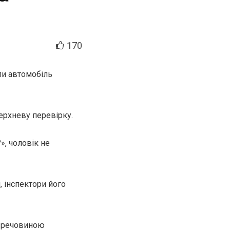
170
ли автомобіль
ерхневу перевірку.
», чоловік не
, інспектори його
із речовиною