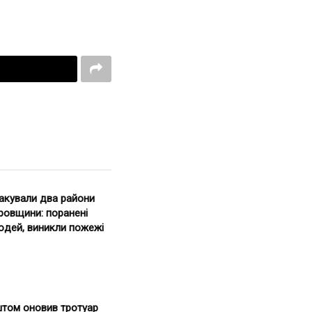
такували два райони
ровщини: поранені
юдей, виникли пожежі
штом оновив тротуар