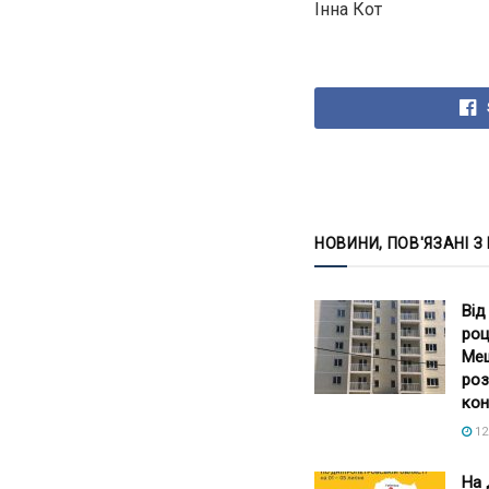
Інна Кот
НОВИНИ, ПОВ'ЯЗАНІ З
Від
роц
Меш
роз
кон
12
На 