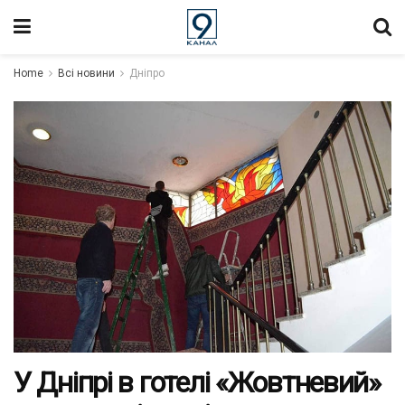
Home
Всі новини
Дніпро
У Дніпрі в готелі «Жовтневий»