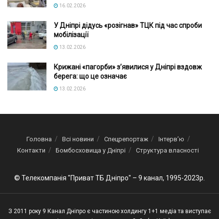
16.02.2026
У Дніпрі дідусь «розігнав» ТЦК під час спроби
мобілізації
13.02.2026
Крижані «пагорби» з’явилися у Дніпрі вздовж
берега: що це означає
13.02.2026
Головна
Всі новини
Спецрепортаж
Інтерв’ю
Контакти
Бомбосховища у Дніпрі
Структура власності
© Телекомпанія "Приват ТБ Дніпро" – 9 канал, 1995-2023р.
З 2011 року 9 Канал Дніпро є частиною холдингу 1+1 медіа та виступає