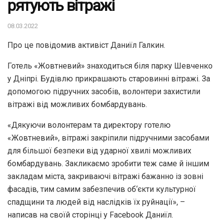
рятують вітражі
08.03.2022
Про це повідомив активіст Даниїл Галкин.
Готель «Жовтневий» знаходиться біля парку Шевченко
у Дніпрі. Будівлю прикрашають старовинні вітражі. За
допомогою підручних засобів, волонтери захистили
вітражі від можливих бомбардувань.
«Дякуючи волонтерам та директору готелю
«Жовтневий», вітражі закріпили підручними засобами
для більшої безпеки від ударної хвилі можливих
бомбардувань. Закликаємо зробити теж саме й іншим
закладам міста, закриваючі вітражі бажанно із зовні
фасадів, тим самим забезпечив об‘єкти культурної
спадщини та людей від наслідків їх руйнації», –
написав на своїй сторінці у Facebook Даниїл.