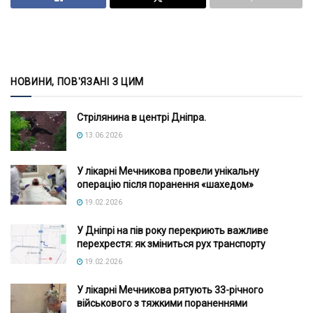
НОВИНИ, ПОВ'ЯЗАНІ З ЦИМ
Стрілянина в центрі Дніпра.
13.06.2026
У лікарні Мечникова провели унікальну
операцію після поранення «шахедом»
19.02.2026
У Дніпрі на пів року перекриють важливе
перехрестя: як зміниться рух транспорту
19.02.2026
У лікарні Мечникова рятують 33-річного
військового з тяжкими пораненнями