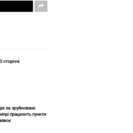
I сторіччі
ія за зруйноване
ніпрі працюють пункти
аявок