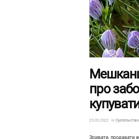
Мешканц
про забо
купувати
25.03.2022
in
Суспільство
Зривати, продавати 