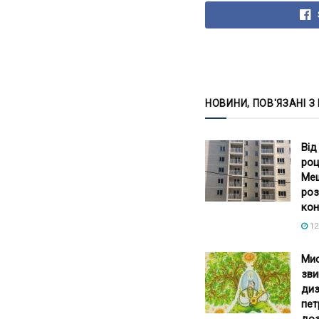
НОВИНИ, ПОВ'ЯЗАНІ З
Від
роц
Меш
роз
кон
12
Мис
зви
диз
пет
до