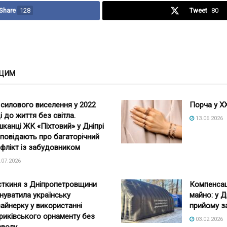
Share
128
Tweet
80
 ЦИМ
 силового виселення у 2022
Порча у XX
і до життя без світла.
13.06.2026
канці ЖК «Піхтовий» у Дніпрі
повідають про багаторічний
флікт із забудовником
.07.2026
ткиня з Дніпропетровщини
Компенсац
нуватила українську
майно: у Д
айнерку у використанні
прийому з
риківського орнаменту без
03.02.2026
зволу