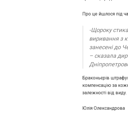
Про це йшлося під ча
-Щороку стика
виривання з к
занесені до Ч
– сказала дир
Дніпропетровс
Браконьєрів штрафува
компенсацію за кожн
залежності від виду. 
Юлія Олександрова