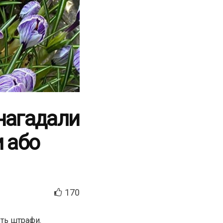
нагадали
и або
170
ють штрафи.