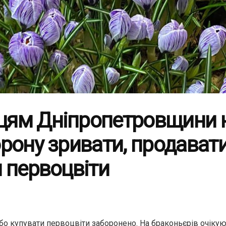
ям Дніпропетровщини 
рону зривати, продават
 первоцвіти
або купувати первоцвіти заборонено. На браконьєрів очіку