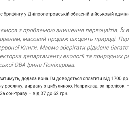
с брифінгу у Дніпропетровській обласній військовій адмініс
ємося з проблемою знищення первоцвітів. Їх 
оренем, масовий продаж шкодять природі. Перш
ервоної Книги. Маємо зберігати рідкісне багатс
екторка департаменту екології та природних ре
ької ОВА Ірина Понікарова.
тимуть, додала вона. Їм доведеться сплатити від 1700 до 
у рослину, вирвану з цибулиною. Наприклад, за пролісок
–
За сон-траву – від 37 до 62 грн.