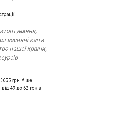
трації.
витоптування,
і весняні квіти
тво нашої країни,
сурсів
3655 грн. А ще –
 від 49 до 62 грн в