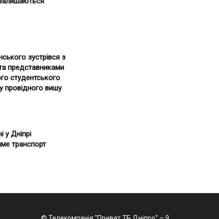
 залишаються
нського зустрівся з
та представниками
го студентського
у провідного вишу
і у Дніпрі
ме транспорт
© Телекомпанія "Приват ТБ Дніпро" – 9