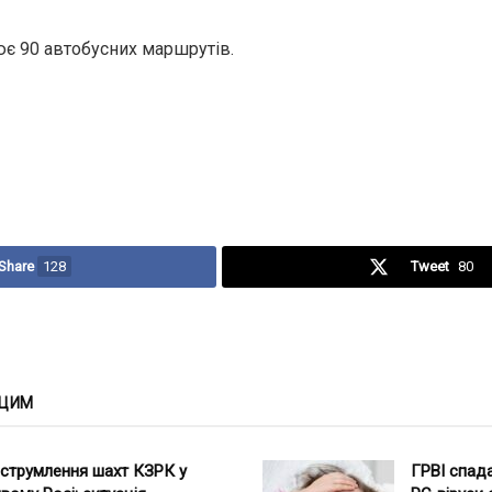
ює 90 автобусних маршрутів.
Share
128
Tweet
80
 ЦИМ
струмлення шахт КЗРК у
ГРВІ спада