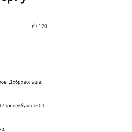
170
пров. Добровольців.
7 тролейбусів та 50
ни.