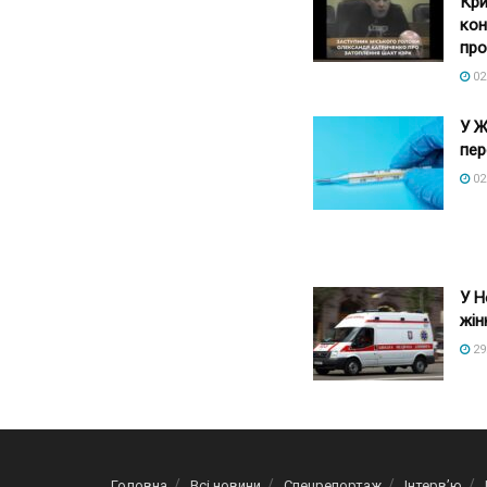
Кри
кон
про
02
У Ж
пер
02
У Н
жін
29
Головна
Всі новини
Спецрепортаж
Інтерв’ю