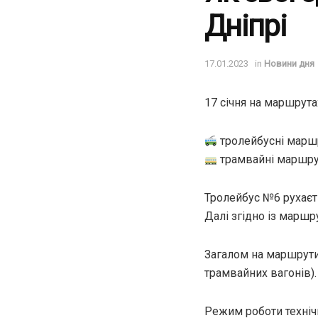
Дніпрі
17.01.2023
in
Новини дня
17 січня на маршрута
тролейбусні маршрути
трамвайні маршрути 
Тролейбус №6 рухаєть
Далі згідно із маршр
Загалом на маршрути
трамвайних вагонів).
Режим роботи технічни