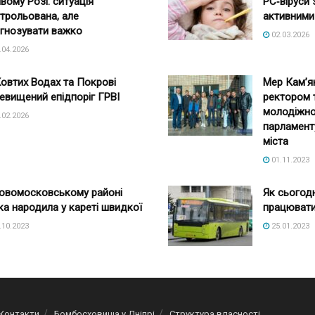
вому Розі: ситуація
РС‑віруси
трольована, але
активними
гнозувати важко
02.03.2026
.04.2026
овтих Водах та Покрові
Мер Кам’я
евищений епідпоріг ГРВІ
ректором 
молодіжно
.02.2026
парламент
міста
01.11.2023
овомосковському районі
Як сьогодн
ка народила у кареті швидкої
працювати
.10.2023
25.01.2023
Контакти
Бомбосховища у Дніпрі
Структура власності