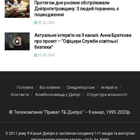
Протягом дня росіяни обстрілювали
Дніпропетровщину: 3 людей поранено, є
пошкодження
09.02.2026
Актуальне інтервʼю на 9 каналі. Анна Браткова
про проєкт – “Офіцери Служби освітньої
безпеки”
22.09.2024
Головна
Всі новини
Спецрепортаж
Інтерв’ю
Контакти
Бомбосховища у Дніпрі
Структура власності
© Телекомпанія "Приват ТБ Дніпро" – 9 канал, 1995-2023р.
З 2011 року 9 Канал Дніпро є частиною холдингу 1+1 медіа та виступає
регіональним вікном каналу «2+2» (м. Київ)