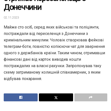
Донеччини
02.11.2023
Майже сто осіб, серед яких військові та поліціянти,
постраждали від переселенця з Донеччини з
кримінальним минулим. Чоловік створював фейкові
телеграм-боти, повністю копіюючи чат для звернення
одного з держбанків країни. Таким чином, отримавши
фінансові дані від карток виводив кошти
постраждалих на власні рахунки. Запропонував таку
схему затриманому колишній співкамерник, з яким
відбував покарання.