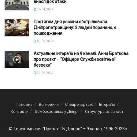
внаслідок атаки
16.04.2026
Протягом дня росіяни обстрілювали
Дніпропетровщину: 3 людей поранено, є
пошкодження
09.02.2026
Актуальне інтервʼю на 9 каналі. Анна Браткова
про проєкт – “Офіцери Служби освітньої
безпеки”
22.09.2024
Головна
Всі новини
Спецрепортаж
Інтерв’ю
Контакти
Бомбосховища у Дніпрі
Структура власності
© Телекомпанія "Приват ТБ Дніпро" – 9 канал, 1995-2023р.