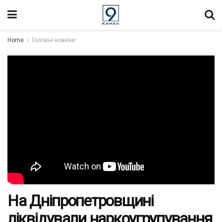
Home
Головні новини
На Дніпропетровщині
ліквідували наркоугрупування