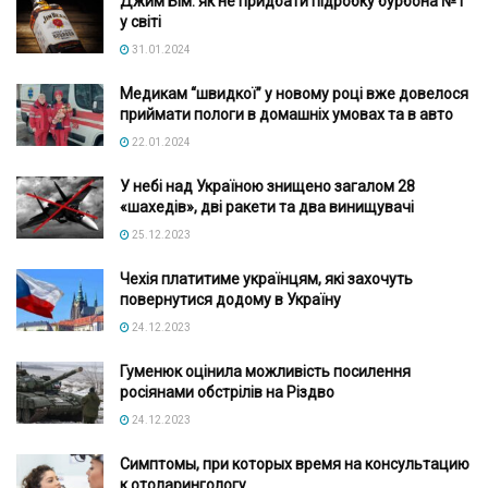
Джим Бім: як не придбати підробку бурбона №1
у світі
31.01.2024
Медикам “швидкої” у новому році вже довелося
приймати пологи в домашніх умовах та в авто
22.01.2024
У небі над Україною знищено загалом 28
«шахедів», дві ракети та два винищувачі
25.12.2023
Чехія платитиме українцям, які захочуть
повернутися додому в Україну
24.12.2023
Гуменюк оцінила можливість посилення
росіянами обстрілів на Різдво
24.12.2023
Симптомы, при которых время на консультацию
к отоларингологу